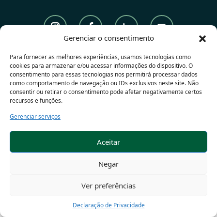
Gerenciar o consentimento
(12) 3644.3050
Para fornecer as melhores experiências, usamos tecnologias como
cookies para armazenar e/ou acessar informações do dispositivo. O
Vendas
consentimento para essas tecnologias nos permitirá processar dados
como comportamento de navegação ou IDs exclusivos neste site. Não
(12) 3644.3040
consentir ou retirar o consentimento pode afetar negativamente certos
recursos e funções.
Saúde Pública
Gerenciar serviços
(12) 3644.3030
Aceitar
Negar
Copyright © ROGAMA - 2023
Ver preferências
Declaração de Privacidade