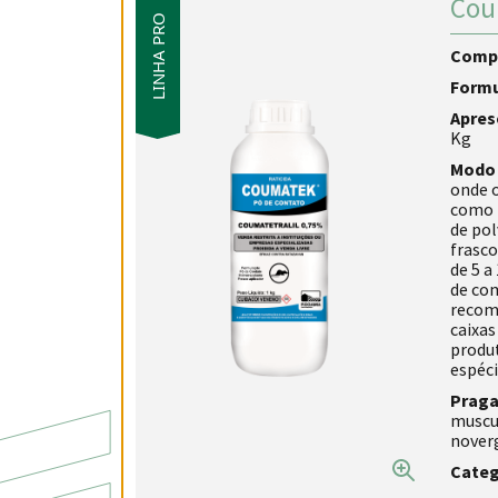
Cou
LINHA PRO
Comp
Form
Apres
Kg
Modo 
onde o
como t
de pol
frasco
de 5 a
de co
recome
caixas
produt
espéci
Praga
muscul
nover
Categ