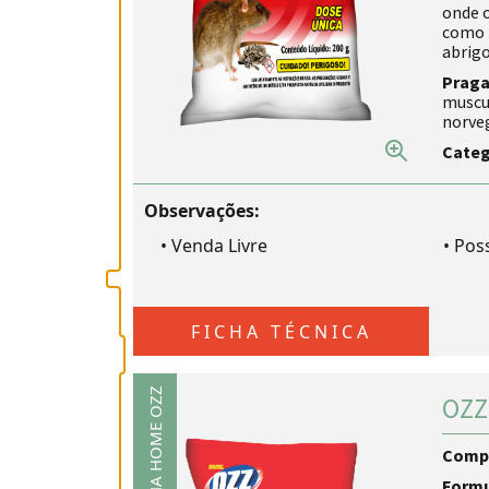
onde 
como t
abrig
Praga
muscul
norve
Categ
Observações:
•
Venda Livre
•
Poss
FICHA TÉCNICA
LINHA HOME OZZ
OZZ
Comp
Form