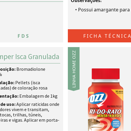
Observações:
•
Possui amargante para 
FDS
FICHA TÉCNIC
LINHA HOME OZZ
mper Isca Granulada
osição:
Bromadiolone
%
ulação:
Pellets (isca
adas) de coloração rosa
entação:
Embalagem de 1kg
de uso:
Aplicar raticidas onde
dores vivem e transitam,
ocas, trilhas, túneis,
ras e vigas. Aplicar em porta-