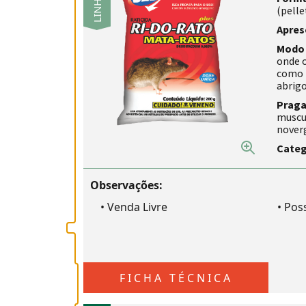
(pelle
Apres
Modo 
onde 
como t
abrig
Praga
muscul
nover
Categ
Observações:
•
Venda Livre
•
Poss
FICHA TÉCNICA