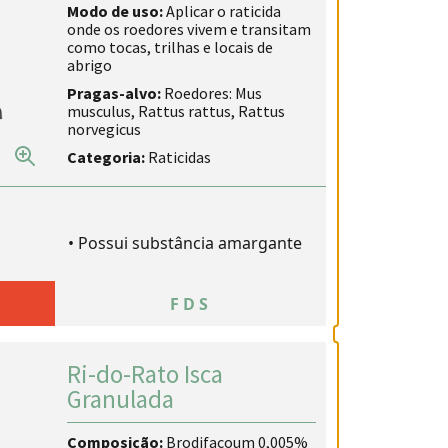
Modo de uso:
Aplicar o raticida
onde os roedores vivem e transitam
como tocas, trilhas e locais de
abrigo
Pragas-alvo:
Roedores: Mus
musculus, Rattus rattus, Rattus
norvegicus
Categoria:
Raticidas
•
Possui substância amargante
A
FDS
Ri-do-Rato Isca
Granulada
Composição:
Brodifacoum 0,005%