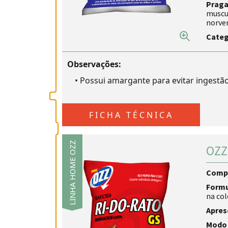
Praga
muscul
norve
Categ
Observações:
•
Possui amargante para evitar ingest
FICHA TÉCNICA
LINHA HOME OZZ
OZZ
Comp
Form
na col
Apres
Modo 