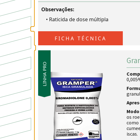
Observações:
•
Raticida de dose múltipla
FICHA TÉCNICA
Gra
LINHA PRO
Comp
0,005
Form
granul
Apres
Modo 
os roe
como t
cumeei
iscas.