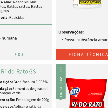
s-alvo:
Roedores: Mus
us, Rattus rattus, Rattus
rgicus
oria:
Raticidas
Observações:
ão humana
•
Possui substância ama
FDS
FICHA TÉCNIC
LINHA HOME OZZ
 Ri-do-Rato GS
osição:
Brodifacoum 0,005%
ulação:
Sementes de girassol
oração verde
entação:
Embalagem de 200g
de uso:
Aplicar o raticida