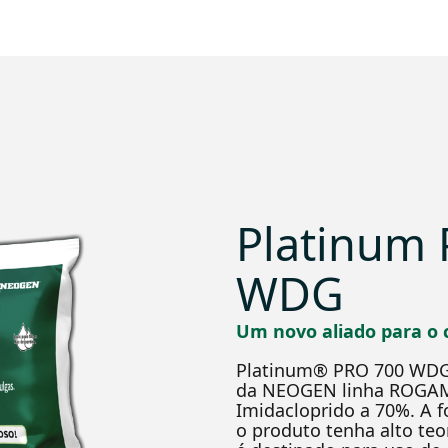
Platinum
WDG
Um novo aliado para o 
Platinum® PRO 700 WDG 
da NEOGEN linha ROGAM
Imidacloprido a 70%. A 
o produto tenha alto teo