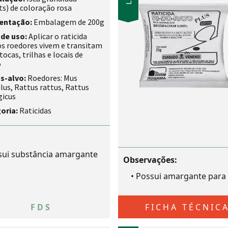
ts) de coloração rosa
entação:
Embalagem de 200g
de uso:
Aplicar o raticida
os roedores vivem e transitam
ocas, trilhas e locais de
o
s-alvo:
Roedores: Mus
us, Rattus rattus, Rattus
gicus
oria:
Raticidas
ui substância amargante
Observações:
•
Possui amargante para 
FDS
FICHA TÉCNIC