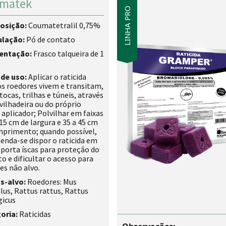
matek
LINHA PRO
osição:
Coumatetralil 0,75%
ulação:
Pó de contato
entação:
Frasco talqueira de 1
de uso:
Aplicar o raticida
s roedores vivem e transitam,
ocas, trilhas e túneis, através
vilhadeira ou do próprio
 aplicador; Polvilhar em faixas
 15 cm de largura e 35 a 45 cm
mprimento; quando possível,
nda-se dispor o raticida em
 porta íscas para proteção do
o e dificultar o acesso para
es não alvo.
s-alvo:
Roedores: Mus
us, Rattus rattus, Rattus
gicus
oria:
Raticidas