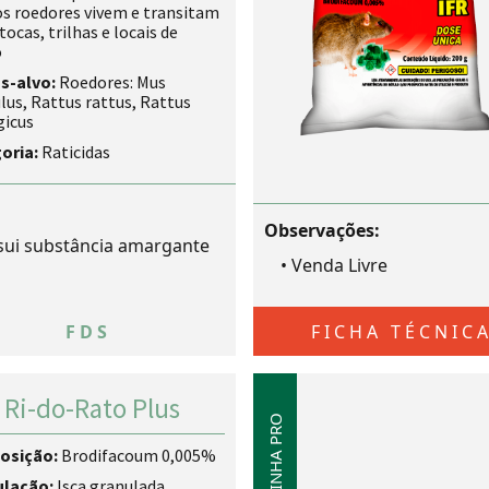
os roedores vivem e transitam
ocas, trilhas e locais de
o
s-alvo:
Roedores: Mus
us, Rattus rattus, Rattus
gicus
oria:
Raticidas
Observações:
ui substância amargante
•
Venda Livre
FDS
FICHA TÉCNIC
 Ri-do-Rato Plus
LINHA PRO
osição:
Brodifacoum 0,005%
ulação:
Isca granulada