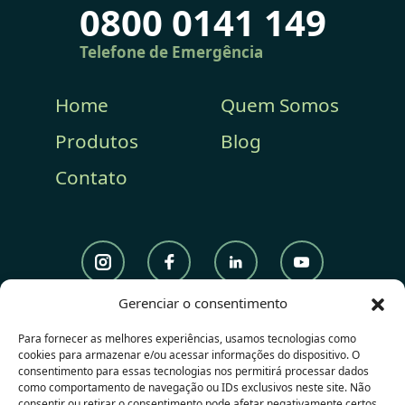
0800 0141 149
Telefone de Emergência
Home
Quem Somos
Produtos
Blog
Contato
Gerenciar o consentimento
(12) 3644.3050
Para fornecer as melhores experiências, usamos tecnologias como
Vendas
cookies para armazenar e/ou acessar informações do dispositivo. O
consentimento para essas tecnologias nos permitirá processar dados
(12) 3644.3040
como comportamento de navegação ou IDs exclusivos neste site. Não
Saúde Pública
consentir ou retirar o consentimento pode afetar negativamente certos